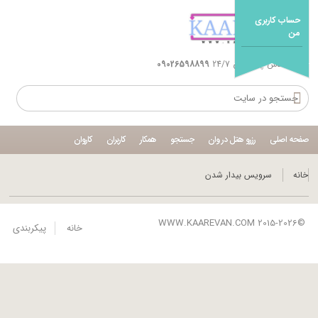
حساب کاربری
من
شماره تماس پشتیبانی 24/7
09026598899
صفحه اصلی
رزرو هتل در وان
جستجو
همکار
کاربران
کاروان
خانه
سرویس بیدار شدن
©WWW.KAAREVAN.COM 2015-2026
خانه
پیکربندی