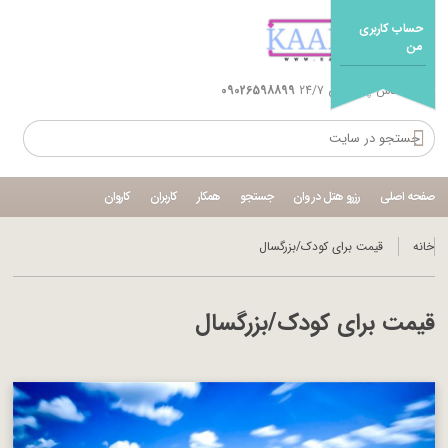
حساب کاربری
من
شماره تماس پشتیبانی 24/7
09026598899
صفحه اصلی
رزرو هتل در وان
جستجو
همکار
کاربران
کاروان
خانه
قیمت برای کودک/بزرگسال
قیمت برای کودک/بزرگسال