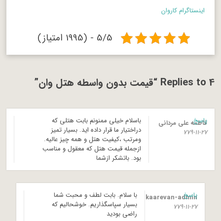
اینستاگرام کاروان
5/5 - (1995 امتیاز)
4 Replies to “قیمت بدون واسطه هتل وان”
پاسخ
باسلام خیلی ممنونم بابت هتلی که
فاطمه علی مردانی
دراختیار ما قرار داده اید. بسیار تمیز
779-11-27
ومرتب ،کیفیت هتل و همه چیز عالیه.
ازجمله قیمت هتل که معقول و مناسب
بود. باتشکر ازشما
پاسخ
با سلام. بابت لطف و محبت شما
kaarevan-admin
بسیار سپاسگذاریم. خوشحالیم که
779-11-27
راضی بودید