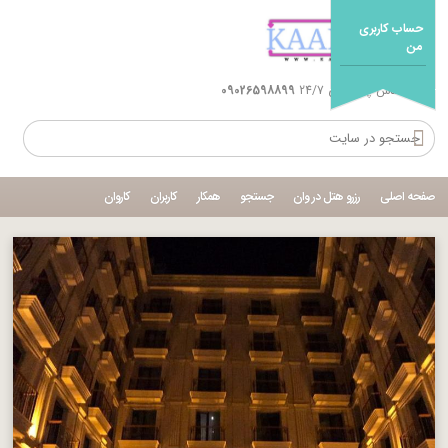
حساب کاربری
من
شماره تماس پشتیبانی 24/7
09026598899
صفحه اصلی
رزرو هتل در وان
جستجو
همکار
کاربران
کاروان