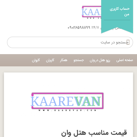
حساب کاربری
من
شماره تماس پشتیبانی 24/7
09026598899
صفحه اصلی
رزرو هتل در وان
جستجو
همکار
کاربران
کاروان
قیمت مناسب هتل وان