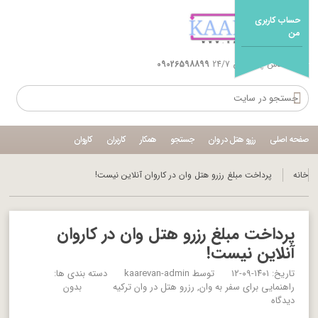
حساب کاربری
من
شماره تماس پشتیبانی 24/7
09026598899
صفحه اصلی
رزرو هتل در وان
جستجو
همکار
کاربران
کاروان
خانه
پرداخت مبلغ رزرو هتل وان در کاروان آنلاین نیست!
پرداخت مبلغ رزرو هتل وان در کاروان
آنلاین نیست!
تاریخ: ۱۴۰۱-۰۹-۱۲
توسط
kaarevan-admin
دسته بندی ها:
راهنمایی برای سفر به وان
رزرو هتل در وان ترکیه
بدون
دیدگاه